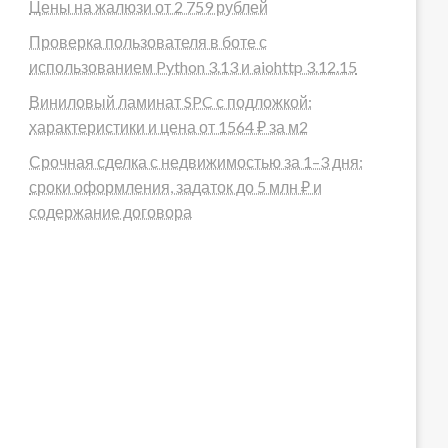
Цены на жалюзи от 2 759 рублей
Проверка пользователя в боте с
использованием Python 3.13 и aiohttp 3.12.15
Виниловый ламинат SPC с подложкой:
характеристики и цена от 1564 ₽ за м2
Срочная сделка с недвижимостью за 1–3 дня:
сроки оформления, задаток до 5 млн ₽ и
содержание договора