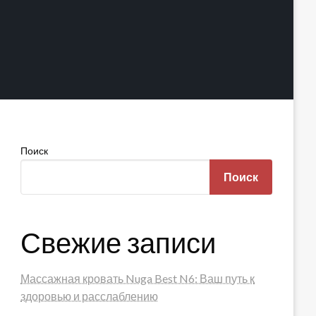
Поиск
Поиск
Свежие записи
Массажная кровать Nuga Best N6: Ваш путь к
здоровью и расслаблению