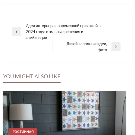
Навигация
Идеи интерьера современной прихожей в
2024 году: стильные решения и
по
Previous
комбинации
Post
записям
Дизайн спальни: идеи,
Next
фото
Post
YOU MIGHT ALSO LIKE
ГОСТИННАЯ