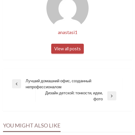
anastasi1
View all posts
Навигация
Лучший домашний офис, созданный
Previous
непрофессионалом
по
Post
Дизайн детской: тонкости, идеи,
записям
Next
фото
Post
YOU MIGHT ALSO LIKE