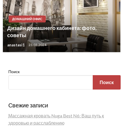
ДОМАШНИЙ ОФИС
Дизайн домашнего кабинета: фото,
советы
anastasi1
23.03.2024
Поиск
Поиск
Свежие записи
Массажная кровать Nuga Best N6: Ваш путь к
здоровью и расслаблению