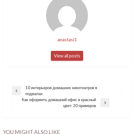
anastasi1
View all posts
Навигация
10 интерьеров домашних кинотеатров в
Previous
подвалах
по
Post
Как оформить домашний офис в красный
записям
Next
цвет: 20 примеров
Post
YOU MIGHT ALSO LIKE