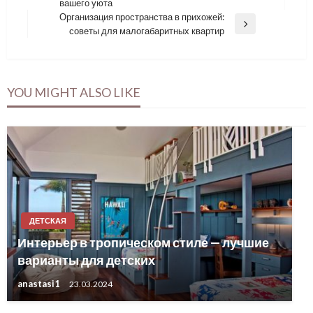
вашего уюта
Post
записям
Организация пространства в прихожей:
Next
советы для малогабаритных квартир
Post
YOU MIGHT ALSO LIKE
ДЕТСКАЯ
Интерьер в тропическом стиле — лучшие
варианты для детских
anastasi1
23.03.2024