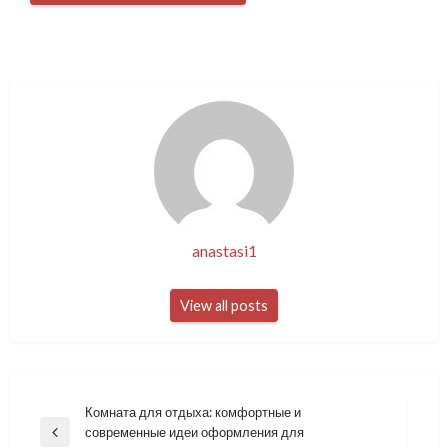
anastasi1
View all posts
Навигация
Комната для отдыха: комфортные и
современные идеи оформления для
по
Previous