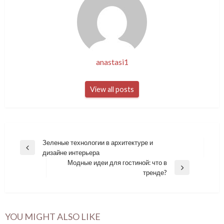
anastasi1
View all posts
Навигация
Зеленые технологии в архитектуре и
Previous
дизайне интерьера
по
Post
Модные идеи для гостиной: что в
записям
Next
тренде?
Post
YOU MIGHT ALSO LIKE