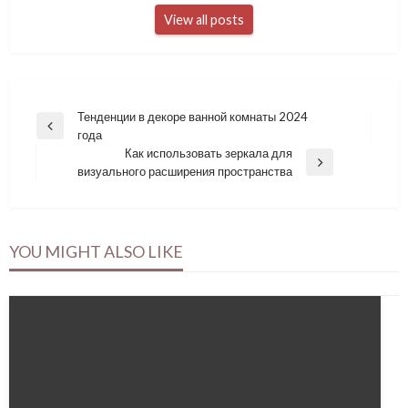
View all posts
Навигация
Тенденции в декоре ванной комнаты 2024
Previous
года
по
Post
Как использовать зеркала для
записям
Next
визуального расширения пространства
Post
YOU MIGHT ALSO LIKE