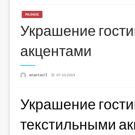
РАЗНОЕ
Украшение гости
акцентами
Posted
anastasi1
07.10.2024
on
Украшение гост
текстильными а