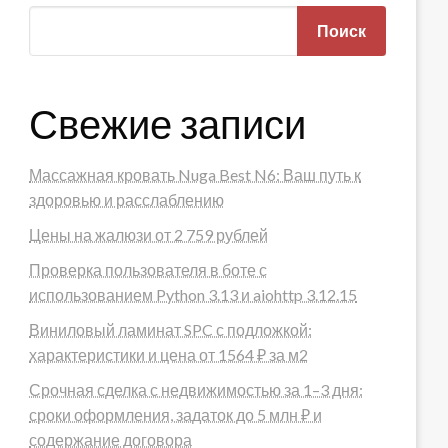
Поиск
Свежие записи
Массажная кровать Nuga Best N6: Ваш путь к
здоровью и расслаблению
Цены на жалюзи от 2 759 рублей
Проверка пользователя в боте с
использованием Python 3.13 и aiohttp 3.12.15
Виниловый ламинат SPC с подложкой:
характеристики и цена от 1564 ₽ за м2
Срочная сделка с недвижимостью за 1–3 дня:
сроки оформления, задаток до 5 млн ₽ и
содержание договора