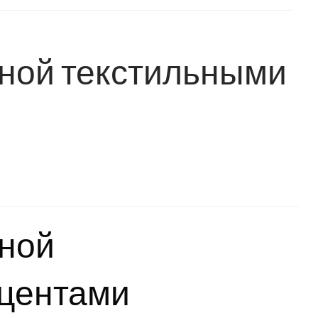
ной текстильными
иной
кцентами