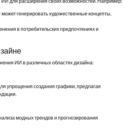
ИИ для расширения своих возможностей. Например:
 может генерировать художественные концепты,
енения в потребительских предпочтениях и
изайне
ения ИИ в различных областях дизайна:
для упрощения создания графики, предлагая
ндации.
анализа модных трендов и прогнозирования