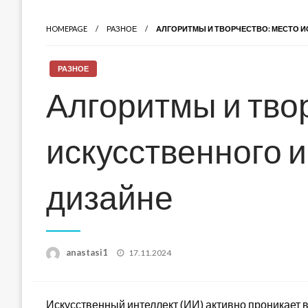
HOMEPAGE
РАЗНОЕ
АЛГОРИТМЫ И ТВОРЧЕСТВО: МЕСТО И
РАЗНОЕ
Алгоритмы и тво
искусственного и
дизайне
Posted
anastasi1
17.11.2024
on
Искусственный интеллект (ИИ) активно проникает 