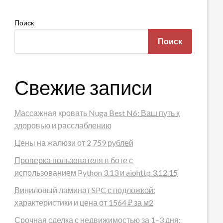
Поиск
Поиск
Свежие записи
Массажная кровать Nuga Best N6: Ваш путь к
здоровью и расслаблению
Цены на жалюзи от 2 759 рублей
Проверка пользователя в боте с
использованием Python 3.13 и aiohttp 3.12.15
Виниловый ламинат SPC с подложкой:
характеристики и цена от 1564 ₽ за м2
Срочная сделка с недвижимостью за 1–3 дня: