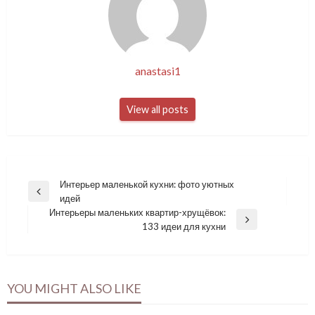
anastasi1
View all posts
Навигация
Интерьер маленькой кухни: фото уютных
Previous
идей
по
Post
Интерьеры маленьких квартир-хрущёвок:
записям
Next
133 идеи для кухни
Post
YOU MIGHT ALSO LIKE