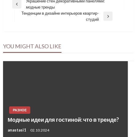
Навигация
Украшение стен декоративными панелями:
Previous
модные тренды
по
Post
Тенденции в дизайне интерьеров квартир-
записям
Next
студий
Post
YOU MIGHT ALSO LIKE
РАЗНОЕ
Модные идеи для гостиной: что в тренде?
anastasi1
02.10.2024